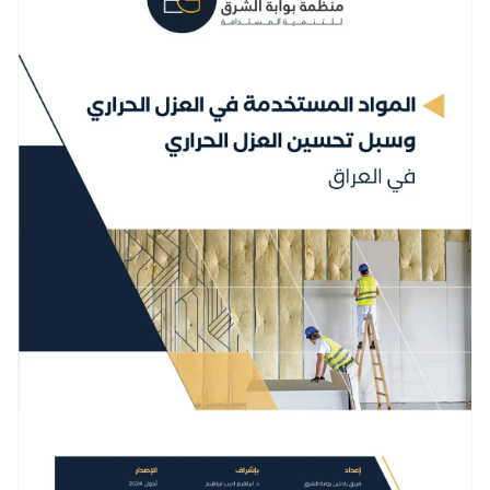
2023. بالإضافة إلى ذلك، زادت حركة النزوح الداخلي الناتجة عن
النزاعات الأهلية ونشاط الجماعات الإرهابية من الضغط على
المناطق الحضرية، حيث غادر العديد من السكان قراهم بسبب ضعف
السيطرة الأمنية، مفضلين الإقامة في المدن الأكثر أمانًا. أزمة
السكن: رغم هذه الزيادة السكانية الكبيرة، لم تواكب الزيادة في عدد
المساكن هذا النمو، حيث تشير التقديرات إلى وجود عجز في الوحدات
السكنية يصل إلى 2 مليون وحدة سكنية في عام 2016، مع غياب
واضح لبرامج فعّالة لتلبية هذا الطلب. أهداف الدراسة: - تسليط
الضوء على أهم مؤشرات العجز السكني في محافظات العراق. -
استعراض العوامل الرئيسية التي تسببت في تفاقم أزمة السكن. -
تقديم حلول شاملة وقابلة للتنفيذ لمعالجة هذه المشكلة
الملحّة. أهمية الدراسة: تقدم رؤية شاملة لصناع القرار والمختصين
لفهم أبعاد أزمة السكن في العراق، وإيجاد رؤى وحلول مستدامة
تخدم المجتمع العراقي وتسهم في تحسين الوضع السكني لملايين
الأسر العراقية.