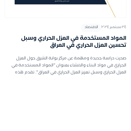
٢٤ سبتمبر ٢٠٢٤
الاقتصاد
المواد المستخدمة في العزل الحراري وسبل
تحسين العزل الحراري في العراق
صدرت دراسة جديدة ومهمة عن مركز بوابة الشرق حول العزل
الحراري في مواد البناء والانشاء بعنوان "المواد المستخدمة في
العزل الحراري وسبل تعزيز العزل الحراري في العراق". تقدم هذه
الدراسة تحليلاً عميقًا حول كيفية تحسين كفاءة الطاقة في المباني
العراقية من خلال العزل الحراري، مع التركيز على ثلاثة محاور رئيسية:
تقليل استهلاك الطاقة، تحسين الراحة الحرارية، وتقليل الانبعاثات
الكربونية. تشير الدراسة إلى أن استخدام مواد العزل مثل الألياف
الزجاجية والرغوة يمكن أن يساهم بشكل كبير في تقليل تكاليف
التبريد والتدفئة، مما يعزز من الاستدامة البيئية. ولتحقيق هذه
الأهداف، تقترح الدراسة التوصيات التالية: تعزيز استخدام مواد
العزل الفعالة: تشجيع استخدام مواد عزل ذات كفاءة عالية مثل