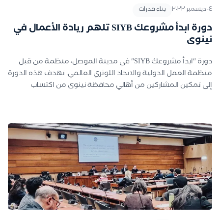
٠٤ ديسمبر ٢٠٢٢
بناء قدرات
مشاريعهم ضمن الخطة المرسومة لزيادة عدد المدربين على الادارة
المالية للمشاريع في العراق خلال الاعوام الاربعة المقبلة، نظيرا لما
دورة ابدأ مشروعك SIYB تلهم ريادة الأعمال في
قدمه برنامج آفاق PROSPECTS لسد الاحتياج في السوق العراقي
نينوى
والتكامل مع برامج الحكومة العراقية في دعم ورعاية الشباب من
الجنسين الراغبين بدخول سوق العمل وتطوير مشاريع القطاع
دورة "ابدأ مشروعك SIYB" في مدينة الموصل، منظمة من قبل
الخاص قي العراق.
منظمة العمل الدولية والاتحاد اللوثري العالمي. تهدف هذه الدورة
إلى تمكين المشاركين من أهالي محافظة نينوى من اكتساب
المهارات والمعرفة اللازمة لبدء مشاريعهم الخاصة وتحقيق
الاستدامة الاقتصادية في المنطقة.