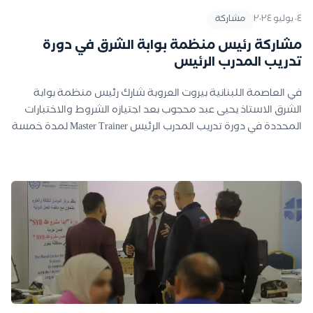
٠٤ يوليو ٢٠٢٤
مشاركة
مشاركة رئيس منظمة بوابة الشرق في دورة
تدريب المدرب الرئيس
في العاصمة اللبنانية بيروت العروبة شارك رئيس منظمة بوابة
الشرق الاستاذ يحيى عبد محجوب بعد اجتيازه الشروط والاختبارات
المحددة في دورة تدريب المدرب الرئيس Master Trainer لمدة خمسة
عشر يوما، والتي اختتمت الاسبوع الماضي ضمن برنامج ابدأ وحسن
مشروعك SIYB الذي اقامته منظمة العمل الدولية ILO لثمانية
عشر مدربا رئيسا من دول العراق ولبنان واليمن وفلسطين حيث
شارك خمسة مدربين من العراق ضمن هذه التشكيلة اثنان منهم
من مدينة الموصل وتعد هذه الدرجة Master trainer سفيرا لبرنامج
SIYB ابدأ وحسن مشروعك والمعتمد من منظمة العمل الدولية
حيث ستستمر مدة الاعتماد ستة اشهر بضمنها دورات يقيمها
المدرب الرئيس لمدربي رواد الاعمال واصحاب المشاريع الصغيرة
والمتوسطة على البرنامج. ومن المؤمل ان يحضى رواد الاعمال
والصناعيين واصحاب المشاريع في القطاع الخاص في نينوى خصوصا
والعراق عموما بدورات تطوير وتأهيل لاجل استدامة ونجاح